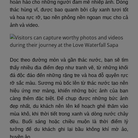
hoàn hảo cho những người đam mê nhiếp ảnh. Dòng
thác hùng vĩ, được bao quanh bởi cây xanh tươi tốt
và hoa rực rỡ, tạo nên phông nền ngoạn mục cho cả
ảnh và video.
Dọc theo đường mòn và gần thác nước, bạn sẽ tìm
thấy nhiều địa điểm đẹp như tranh vẽ, từ những khối
đá độc đáo đến những rặng tre và hoa đỗ quyên rực
rỡ sắc màu. Sương mù bốc lên từ thác nước tạo nên
hiệu ứng mơ màng, khiến những bức ảnh của bạn
càng thêm đặc biệt. Để chụp được những bức ảnh
đẹp nhất, du khách nên lên kế hoạch ghé thăm vào
mùa khô, khi thời tiết trong xanh và dòng nước chảy
đều. Buổi sáng hoặc chiều muộn là thời điểm lý
tưởng để du khách ghi lại bầu không khí mờ ảo,
huyền ảo.