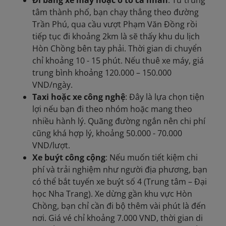
Đi bằng xe máy hoặc ô tô cá nhân
: Từ trung
tâm thành phố, bạn chạy thẳng theo đường
Trần Phú, qua cầu vượt Phạm Văn Đồng rồi
tiếp tục đi khoảng 2km là sẽ thấy khu du lịch
Hòn Chồng bên tay phải. Thời gian di chuyển
chỉ khoảng 10 - 15 phút. Nếu thuê xe máy, giá
trung bình khoảng 120.000 – 150.000
VND/ngày.
Taxi hoặc xe công nghệ
: Đây là lựa chọn tiện
lợi nếu bạn đi theo nhóm hoặc mang theo
nhiều hành lý. Quãng đường ngắn nên chi phí
cũng khá hợp lý, khoảng 50.000 - 70.000
VND/lượt.
Xe buýt công cộng
: Nếu muốn tiết kiệm chi
phí và trải nghiệm như người địa phương, bạn
có thể bắt tuyến xe buýt số 4 (Trung tâm – Đại
học Nha Trang). Xe dừng gần khu vực Hòn
Chồng, bạn chỉ cần đi bộ thêm vài phút là đến
nơi. Giá vé chỉ khoảng 7.000 VND, thời gian di