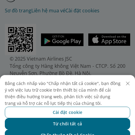
Sơ đồ trang
Liên hệ mua vé
Cài đặt cookies
© 2025 Vietnam Airlines JSC
Tổng công ty Hàng không Việt Nam - CTCP. Số 200
Nguyễn Sơn, Phường Bồ Đề, Hà Nội.
Điện thoại: (+84-24) 38272289. Fax: (+84-24)
Bằng cách nhấp vào "Chấp nhận tất cả cookie", bạn đồng
38722375
ý với việc lưu trữ cookie trên thiết bị của mình để cải
Giấy chứng nhận đăng ký doanh nghiệp, mã số
thiện điều hướng trang web, phân tích việc sử dụng
doanh nghiệp 0100107518, đăng ký lần đầu ngày
trang và hỗ trợ các nỗ lực tiếp thị của chúng tôi.
30/6/2010, đăng ký thay đổi lần thứ 10 ngày
Cài đặt cookie
24/7/2025, cấp bởi Sở Tài chính Thành phố Hà Nội.
Từ chối tất cả
Chat với NEO