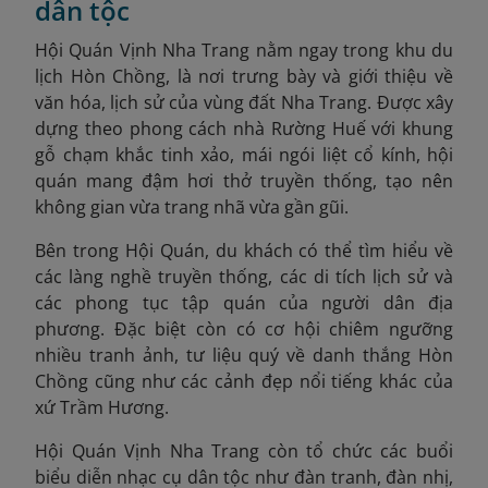
dân tộc
Hội Quán Vịnh Nha Trang nằm ngay trong khu du
lịch Hòn Chồng, là nơi trưng bày và giới thiệu về
văn hóa, lịch sử của vùng đất Nha Trang. Được xây
dựng theo phong cách nhà Rường Huế với khung
gỗ chạm khắc tinh xảo, mái ngói liệt cổ kính, hội
quán mang đậm hơi thở truyền thống, tạo nên
không gian vừa trang nhã vừa gần gũi.
Bên trong Hội Quán, du khách có thể tìm hiểu về
các làng nghề truyền thống, các di tích lịch sử và
các phong tục tập quán của người dân địa
phương. Đặc biệt còn có cơ hội chiêm ngưỡng
nhiều tranh ảnh, tư liệu quý về danh thắng Hòn
Chồng cũng như các cảnh đẹp nổi tiếng khác của
xứ Trầm Hương.
Hội Quán Vịnh Nha Trang còn tổ chức các buổi
biểu diễn nhạc cụ dân tộc như đàn tranh, đàn nhị,