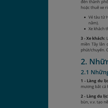
đến thành phố 
hoặc thuê xe r
Vé tàu từ 
nằm).
Xe khách t
3 - Xe khách:
miền Tây lân 
phút/chuyến. G
2. Nhữn
2.1 Những
1 - Làng du 
mương bắt cá h
2 - Làng du l
bùn, v.v. tạo 