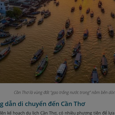
Cần Thơ là vùng đất “gạo trắng nước trong” nằm bên dò
g dẫn di chuyển đến Cần Thơ
ên kế hoạch du lịch Cần Thơ, có nhiều phương tiện để lựa 