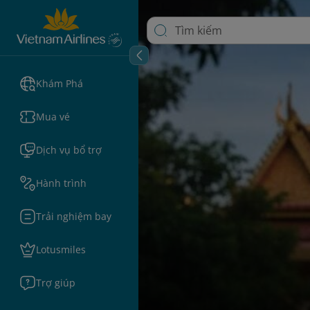
Khám Phá
Mua vé
Dịch vụ bổ trợ
Hành trình
Trải nghiệm bay
Lotusmiles
Trợ giúp