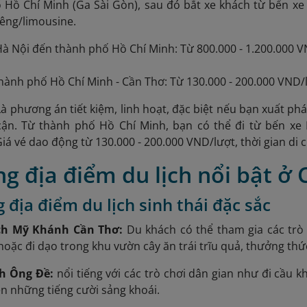
Hồ Chí Minh (Ga Sài Gòn), sau đó bắt xe khách từ bến xe
iêng/limousine.
Hà Nội đến thành phố Hồ Chí Minh: Từ 800.000 - 1.200.000 VN
hành phố Hồ Chí Minh - Cần Thơ: Từ 130.000 - 200.000 VND/
Là phương án tiết kiệm, linh hoạt, đặc biệt nếu bạn xuất ph
cận. Từ thành phố Hồ Chí Minh, bạn có thể đi từ bến xe 
iá vé dao động từ 130.000 - 200.000 VND/lượt, thời gian di 
g địa điểm du lịch nổi bật ở
 địa điểm du lịch sinh thái đặc sắc
lịch Mỹ Khánh Cần Thơ:
Du khách có thể tham gia các trò
oặc đi dạo trong khu vườn cây ăn trái trĩu quả, thưởng th
ịch Ông Đề:
nổi tiếng với các trò chơi dân gian như đi cầu 
nên những tiếng cười sảng khoái.