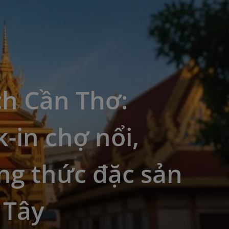
ch Cần Thơ:
-in chợ nổi,
ng thức đặc sản
 Tây