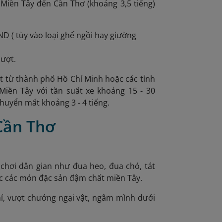
 Miền Tây đến Cần Thơ (khoảng 3,5 tiếng)
D ( tùy vào loại ghế ngồi hay giường
lượt.
át từ thành phố Hồ Chí Minh hoặc các tỉnh
Miền Tây với tần suất xe khoảng 15 - 30
chuyển mất khoảng 3 - 4 tiếng.
 Cần Thơ
 chơi dân gian như đua heo, đua chó, tát
ức các món đặc sản đậm chất miền Tây.
khỉ, vượt chướng ngại vật, ngâm mình dưới