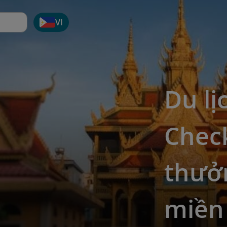
VI
Du lị
Check
thưở
miền