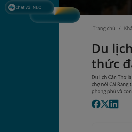
Chat với NEO
Trang chủ
Kh
Du lịc
thức đ
Du lịch Cần Thơ l
chợ nổi Cái Răng 
phong phú và con