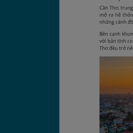
Cần Thơ, trun
mở ra hệ thốn
những cánh đồn
Bên cạnh khun
với bản tính c
Thơ đều trở nê