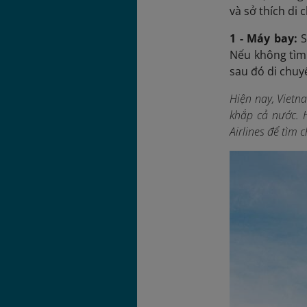
và sở thích di 
1 - Máy bay:
S
Nếu không tìm 
sau đó di chuy
Hiện nay, Vietn
khắp cả nước. 
Airlines để tìm 