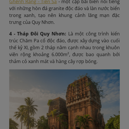
Ghềnh Ráng - Tiên Sa
- một cặp bãi biển nổi tiếng
với những hòn đá granite độc đáo và làn nước biển
trong xanh, tạo nên khung cảnh lãng mạn đặc
trưng của Quy Nhơn.
4 - Tháp Đôi Quy Nhơn:
L
à một công trình kiến
trúc Chăm Pa cổ độc đáo, được xây dựng vào cuối
thế kỷ XI, gồm 2 tháp nằm cạnh nhau trong khuôn
viên rộng khoảng 6.000m², được bao quanh bởi
thảm cỏ xanh mát và hàng cây rợp bóng.