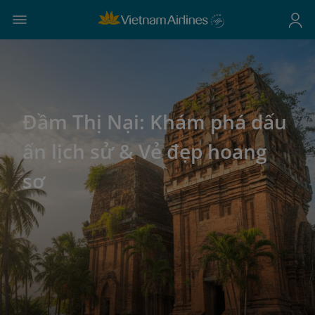
Đầm Thị Nại: Khám phá dấu
ấn lịch sử & Vẻ đẹp hoang
sơ