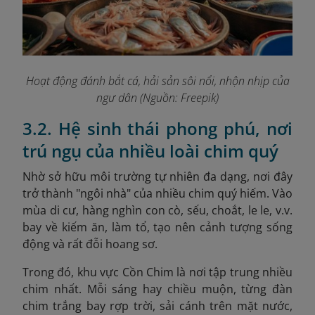
Hoạt động đánh bắt cá, hải sản sôi nổi, nhộn nhịp của
ngư dân (Nguồn: Freepik)
3.2. Hệ sinh thái phong phú, nơi
trú ngụ của nhiều loài chim quý
Nhờ sở hữu môi trường tự nhiên đa dạng, nơi đây
trở thành "ngôi nhà" của nhiều chim quý hiếm. Vào
mùa di cư, hàng nghìn con cò
, sếu, choắt, le le, v.v.
bay về kiếm ăn, làm tổ, tạo nên cảnh tượng sống
động và rất đỗi hoang sơ.
Trong đó, khu vực Cồn Chim là nơi tập trung nhiều
chim nhất. Mỗi sáng hay chiều muộn, từng đàn
chim trắng bay rợp trời, sải cánh trên mặt nước,