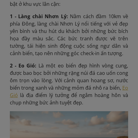
bật ở khu vực lân cận:
1 - Làng chài Nhơn Lý:
Nằm cách đầm 10km về
phía Đông, làng chài Nhơn Lý nổi tiếng với vẻ đẹp
yên bình và thu hút du khách bởi những bức bích
họa đầy màu sắc. Các bức tranh được vẽ trên
tường, tái hiện sinh động cuộc sống ngư dân và
cảnh biển, tạo nên những góc check-in ấn tượng.
2 - Eo Gió:
Là một eo biển đẹp hình vòng cung,
được bao bọc bởi những rặng núi đá cao uốn cong
ôm trọn vào lòng. Với cảnh quan hoang sơ, nước
biển trong xanh và những mỏm đá nhô ra biển,
Eo
Gió
là địa điểm lý tưởng để ngắm hoàng hôn và
chụp những bức ảnh tuyệt đẹp.