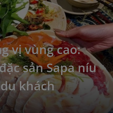
 vị vùng cao:
đặc sản Sapa níu
 du khách