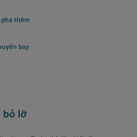
 phá thêm
huyến bay
 bỏ lỡ