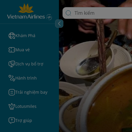
Khám Phá
Mua vé
Dịch vụ bổ trợ
Hành trình
Trải nghiệm bay
Lotusmiles
Trợ giúp