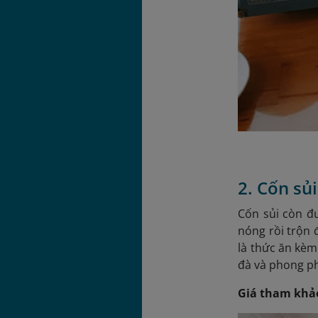
2. Cốn sủ
Cốn sủi còn đư
nóng rồi trộn 
là thức ăn kèm
đà và phong phú
Giá tham khả