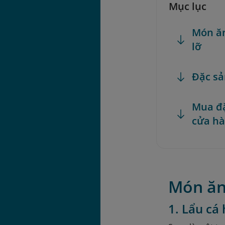
Mục lục
Món ăn
lỡ
Đặc sả
Mua đặ
cửa hà
Món ăn
1. Lẩu cá 