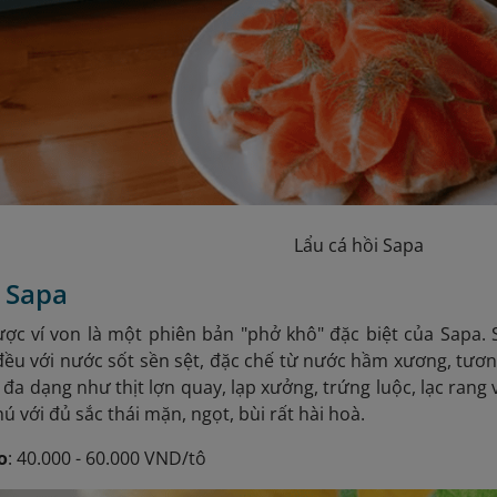
Lẩu cá hồi Sapa
i Sapa
ợc ví von là một phiên bản "phở khô" đặc biệt của Sapa. 
đều với nước sốt sền sệt, đặc chế từ nước hầm xương, tươn
 đa dạng như thịt lợn quay, lạp xưởng, trứng luộc, lạc rang
 với đủ sắc thái mặn, ngọt, bùi rất hài hoà.
o
: 40.000 - 60.000 VND/tô