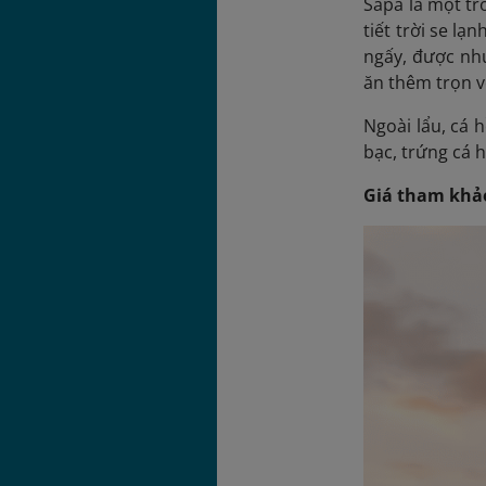
Sapa là một tr
tiết trời se lạ
ngấy, được nhú
ăn thêm trọn v
Ngoài lẩu, cá 
bạc, trứng cá h
Giá tham khả