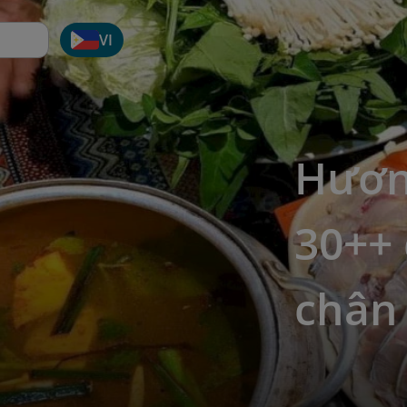
VI
Hương
30++ 
chân