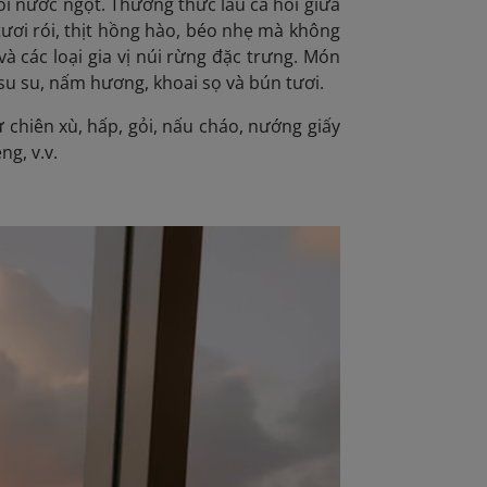
ồi nước ngọt. Thưởng thức lẩu cá hồi giữa
i tươi rói, thịt hồng hào, béo nhẹ mà không
à các loại gia vị núi rừng đặc trưng. Món
su su, nấm hương, khoai sọ và bún tươi.
 chiên xù, hấp, gỏi, nấu cháo, nướng giấy
ng, v.v.