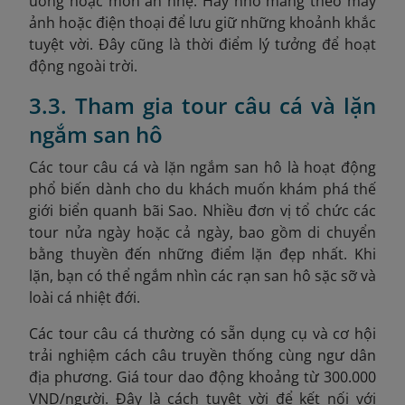
uống hoặc món ăn nhẹ. Hãy nhớ mang theo máy
ảnh hoặc điện thoại để lưu giữ những khoảnh khắc
tuyệt vời. Đây cũng là thời điểm lý tưởng để hoạt
động ngoài trời.
3.3. Tham gia tour câu cá và lặn
ngắm san hô
Các tour câu cá và lặn ngắm san hô là hoạt động
phổ biến dành cho du khách muốn khám phá thế
giới biển quanh bãi Sao. Nhiều đơn vị tổ chức các
tour nửa ngày hoặc cả ngày, bao gồm di chuyển
bằng thuyền đến những điểm lặn đẹp nhất. Khi
lặn, bạn có thể ngắm nhìn các rạn san hô sặc sỡ và
loài cá nhiệt đới.
Các tour câu cá thường có sẵn dụng cụ và cơ hội
trải nghiệm cách câu truyền thống cùng ngư dân
địa phương. Giá tour dao động khoảng từ 300.000
VND
/người. Đây là cách tuyệt vời để kết nối với