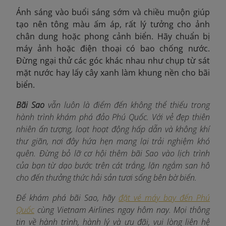
Ánh sáng vào buổi sáng sớm và chiều muộn giúp
tạo nên tông màu ấm áp, rất lý tưởng cho ảnh
chân dung hoặc phong cảnh biển. Hãy chuẩn bị
máy ảnh hoặc điện thoại có bao chống nước.
Đừng ngại thử các góc khác nhau như chụp từ sát
mặt nước hay lấy cây xanh làm khung nền cho bãi
biển.
Bãi Sao
vẫn luôn là điểm đến không thể thiếu trong
hành trình khám phá đảo Phú Quốc. Với vẻ đẹp thiên
nhiên ấn tượng, loạt hoạt động hấp dẫn và không khí
thư giãn, nơi đây hứa hẹn mang lại trải nghiệm khó
quên. Đừng bỏ lỡ cơ hội thêm bãi Sao vào lịch trình
của bạn từ dạo bước trên cát trắng, lặn ngắm san hô
cho đến thưởng thức hải sản tươi sống bên bờ biển.
Để khám phá bãi Sao, hãy
đặt vé máy bay đến Phú
Quốc
cùng Vietnam Airlines ngay hôm nay. Mọi thông
tin về hành trình, hành lý và ưu đãi, vui lòng liên hệ