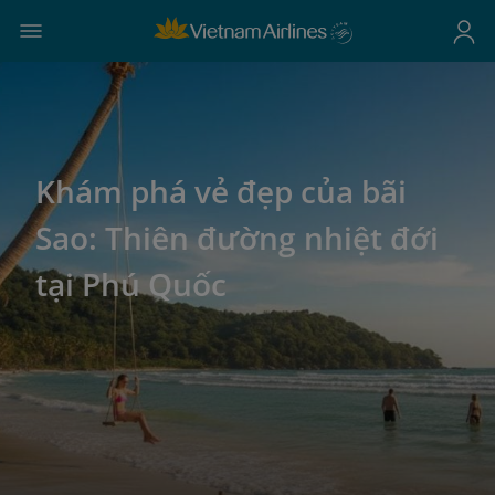
Khám phá vẻ đẹp của bãi
Sao: Thiên đường nhiệt đới
tại Phú Quốc