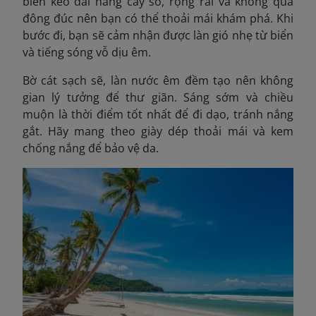
biển kéo dài hàng cây số, rộng rãi và không quá
đông đúc nên bạn có thể thoải mái khám phá. Khi
bước đi, bạn sẽ cảm nhận được làn gió nhẹ từ biển
và tiếng sóng vỗ dịu êm.
Bờ cát sạch sẽ, làn nước êm đềm tạo nên không
gian lý tưởng để thư giãn. Sáng sớm và chiều
muộn là thời điểm tốt nhất để đi dạo, tránh nắng
gắt. Hãy mang theo giày dép thoải mái và kem
chống nắng để bảo vệ da.