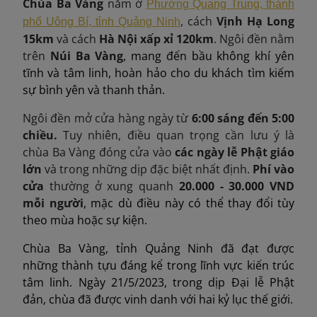
Chùa Ba Vàng
nằm ở
Phường Quang Trung, thành
, cách
Vịnh Hạ Long
phố Uông Bí, tỉnh Quảng Ninh
15km
và cách
Hà Nội xấp xỉ 120km
. Ngôi đền nằm
trên
Núi Ba Vàng
, mang đến bầu không khí yên
tĩnh và tâm linh, hoàn hảo cho du khách tìm kiếm
sự bình yên và thanh thản.
Ngôi đền mở cửa hàng ngày từ
6:00 sáng đến 5:00
chiều.
Tuy nhiên, điều quan trọng cần lưu ý là
chùa Ba Vàng đóng cửa vào
các ngày lễ Phật giáo
lớn
và trong những dịp đặc biệt nhất định.
Phí vào
cửa
thường ở xung quanh
20.000 - 30.000
VND
mỗi người
, mặc dù điều này có thể thay đổi tùy
theo mùa hoặc sự kiện.
Chùa Ba Vàng, tỉnh Quảng Ninh đã đạt được
những thành tựu đáng kể trong lĩnh vực kiến trúc
tâm linh. Ngày 21/5/2023, trong dịp Đại lễ Phật
đản, chùa đã được vinh danh với hai kỷ lục thế giới.