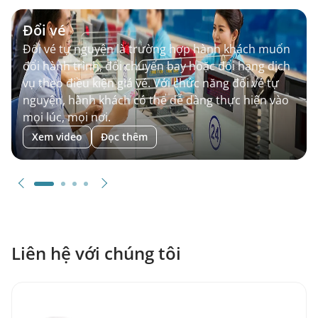
Đổi vé
Đổi vé tự nguyện là trường hợp hành khách muốn
đổi hành trình, đổi chuyến bay hoặc đổi hạng dịch
vụ theo điều kiện giá vé. Với chức năng đổi vé tự
nguyện, hành khách có thể dễ dàng thực hiện vào
mọi lúc, mọi nơi.
Xem video
Đọc thêm
Liên hệ với chúng tôi