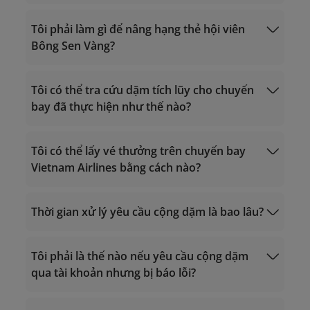
Tôi phải làm gì để nâng hạng thẻ hội viên
Bông Sen Vàng?
Giờ hoạt động 24/7
Gọi trong lãnh thổ Việt Nam: 1900 1800
Tôi có thể tra cứu dặm tích lũy cho chuyến
Gọi từ nước ngoài về Việt Nam: +84 24
bay đã thực hiện như thế nào?
38320320
tiêu chí xét hạng
Email:
vip.lotusmiles@vietnamairlines.com
Tính dặm bay
Mua dặm
Tôi có thể lấy vé thưởng trên chuyến bay
(dành cho hội viên Triệu Dặm, Bạch
Vietnam Airlines bằng cách nào?
Kim, Vàng)
lotusmiles@vietnamairlines.com
(dành cho hội viên Titan, Bạc, Đăng ký)
nâng hạng thẻ từ đối tác
Thời gian xử lý yêu cầu cộng dặm là bao lâu?
Tôi phải là thế nào nếu yêu cầu cộng dặm
Phiên ngang hạng thẻ
qua tài khoản nhưng bị báo lỗi?
Yêu cầu lấy
thưởng hàng không
Yêu cầu lấy thưởng