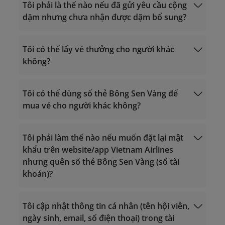
Tôi phải là thế nào nếu đã gửi yêu cầu cộng
khác
dặm nhưng chưa nhận được dặm bổ sung?
vip.lotusmiles@vietnamairlines.com
(dành
cho hội viên Triệu Dặm, Bạch Kim, Vàng):
Tôi có thể lấy vé thưởng cho người khác
trong vòng 2 ngày làm việc tính từ ngày
không?
bay.
lotusmiles@vietnamairlines.com
(dành
Giờ hoạt động 24/7
Giờ hoạt động 24/7
cho hội viên Titan, Bạc, Đăng ký): trong
Gọi trong lãnh thổ Việt Nam: 1900 1800
Tôi có thể dùng số thẻ Bông Sen Vàng để
Gọi trong lãnh thổ Việt Nam: 1900 1800
vòng 3 ngày làm việc tính từ ngày bay.
Gọi từ nước ngoài về Việt Nam: +84 24
mua vé cho người khác không?
Đổi dặm lấy vé
Gọi từ nước ngoài về Việt Nam: +84 24
Tìm hiểu thêm
Sử dụng dặm.
38320320
thưởng.
38320320
Email:
Email:
vip.lotusmiles@vietnamairlines.com
Tôi phải làm thế nào nếu muốn đặt lại mật
vip.lotusmiles@vietnamairlines.com
(dành cho hội viên Triệu Dặm, Bạch
khẩu trên website/app Vietnam Airlines
(dành cho hội viên Triệu Dặm, Bạch
Kim, Vàng);
nhưng quên số thẻ Bông Sen Vàng (số tài
Kim, Vàng);
lotusmiles@vietnamairlines.com
khoản)?
lotusmiles@vietnamairlines.com
(dành cho hội viên Titan, Bạc, Đăng
(dành cho hội viên Titan, Bạc, Đăng
ký);
ký);
Tôi cập nhật thông tin cá nhân (tên hội viên,
Đăng nhập
2. Liên hệ
chi nhánh của Vietnam Airlines
để
ngày sinh, email, số điện thoại) trong tài
2. Liên hệ
chi nhánh của Vietnam Airlines
để
được hướng dẫn trực tiếp.