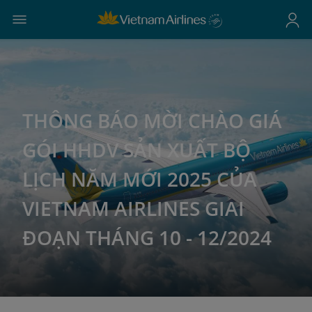
THÔNG BÁO MỜI CHÀO GIÁ
GÓI HHDV SẢN XUẤT BỘ
LỊCH NĂM MỚI 2025 CỦA
VIETNAM AIRLINES GIAI
ĐOẠN THÁNG 10 - 12/2024