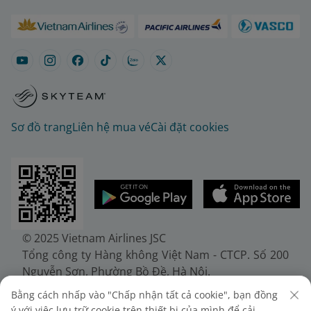
Sơ đồ trang
Liên hệ mua vé
Cài đặt cookies
© 2025 Vietnam Airlines JSC
Tổng công ty Hàng không Việt Nam - CTCP. Số 200
Nguyễn Sơn, Phường Bồ Đề, Hà Nội.
Điện thoại: (+84-24) 38272289. Fax: (+84-24)
Bằng cách nhấp vào "Chấp nhận tất cả cookie", bạn đồng
38722375
ý với việc lưu trữ cookie trên thiết bị của mình để cải