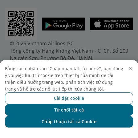
© 2025 Vietnam Airlines JSC
Tổng công ty Hàng không Việt Nam - CTCP. Số 200
Nguyễn Sơn, Phường Bồ Đề, Hà Nội.
Điện thoại: (+84-24) 38272289. Fax: (+84-24)
Bằng cách nhấp vào "Chấp nhận tất cả cookie", bạn đồng
38722375
ý với việc lưu trữ cookie trên thiết bị của mình để cải
Giấy chứng nhận đăng ký doanh nghiệp, mã số
thiện điều hướng trang web, phân tích việc sử dụng
doanh nghiệp 0100107518, đăng ký lần đầu ngày
trang và hỗ trợ các nỗ lực tiếp thị của chúng tôi.
30/6/2010, đăng ký thay đổi lần thứ 10 ngày
Cài đặt cookie
24/7/2025, cấp bởi Sở Tài chính Thành phố Hà Nội.
Từ chối tất cả
Chat với NEO
Chấp thuận tất cả Cookie