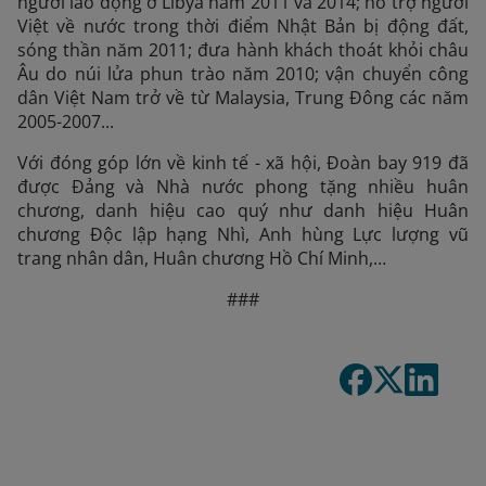
người lao động ở Libya năm 2011 và 2014; hỗ trợ người
Việt về nước trong thời điểm Nhật Bản bị động đất,
sóng thần năm 2011; đưa hành khách thoát khỏi châu
Âu do núi lửa phun trào năm 2010; vận chuyển công
dân Việt Nam trở về từ Malaysia, Trung Đông các năm
2005-2007...
Với đóng góp lớn về kinh tế - xã hội, Đoàn bay 919 đã
được Đảng và Nhà nước phong tặng nhiều huân
chương, danh hiệu cao quý như danh hiệu Huân
chương Độc lập hạng Nhì, Anh hùng Lực lượng vũ
trang nhân dân, Huân chương Hồ Chí Minh,…
###