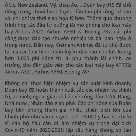
ở Úc, New Zealand, Mỹ, châu Âu…, Đoàn bay 919 đã chủ
động trong chuỗi huấn luyện đào tạo phi công cơ bản
với chi phí và thời gian hợp lý hơn. Thông qua chương
trình hợp tác đầu tư buồng lái mô phỏng cho loại máy
bay Airbus A321, Airbus A350 và Boeing 787, các phi
công được đào tạo chuyên nghiệp và bài bản ngày ở
trong nước. Đến nay, Vietnam Airlines đã tự chủ được
tất cả các loại hình huấn luyện đào tạo cho lực lượng
hơn 1.000 phi công từ lái phụ thành lái chính, cơ
trưởng cho đến giáo viên cho các loại máy bay ATR72;
Airbus A321, Airbus A350, Boeing 787.
Không chỉ thực hiện nhiệm vụ sản xuất kinh doanh,
Đoàn bay đã hoàn thành xuất sắc các nhiệm vụ chính
trị, an ninh, ngoại giao và bảo vệ công dân được Đảng,
Nhà nước, Nhân dân giao phó. Các phi công của Đoàn
bay tiên phong tham gia nhiều chiến dịch lớn của
Chính phủ như vận chuyển hơn 15.000 y bác sĩ, chiến
sĩ, cán bộ hậu cần đi làm nhiệm vụ trong đại dịch
Covid-19 năm 2020-2021; lập cầu hàng không sơ tán