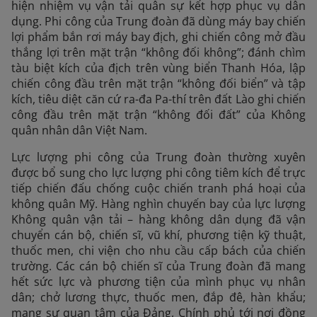
hiện nhiệm vụ vận tải quân sự kết hợp phục vụ dân
dụng. Phi công của Trung đoàn đã dùng máy bay chiến
lợi phẩm bắn rơi máy bay địch, ghi chiến công mở đầu
thắng lợi trên mặt trận “không đối không”; đánh chìm
tàu biệt kích của địch trên vùng biển Thanh Hóa, lập
chiến công đầu trên mặt trận “không đối biển” và tập
kích, tiêu diệt căn cứ ra-đa Pa-thí trên đất Lào ghi chiến
công đầu trên mặt trận “không đối đất” của Không
quân nhân dân Việt Nam.
Lực lượng phi công của Trung đoàn thường xuyên
được bổ sung cho lực lượng phi công tiêm kích để trực
tiếp chiến đấu chống cuộc chiến tranh phá hoại của
không quân Mỹ. Hàng nghìn chuyến bay của lực lượng
Không quân vận tải – hàng không dân dụng đã vận
chuyển cán bộ, chiến sĩ, vũ khí, phương tiện kỹ thuật,
thuốc men, chi viện cho nhu cầu cấp bách của chiến
trường. Các cán bộ chiến sĩ của Trung đoàn đã mang
hết sức lực và phương tiện của mình phục vụ nhân
dân; chở lương thực, thuốc men, đắp đê, hàn khẩu;
mang sự quan tâm của Đảng, Chính phủ tới nơi đồng