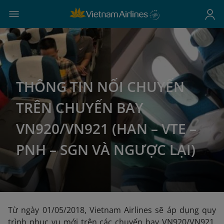
THÔNG TIN NỐI CHUYẾN
TRÊN CHUYẾN BAY
VN920/VN921 (HAN – VTE –
PNH – SGN VÀ NGƯỢC LẠI)
Từ ngày 01/05/2018, Vietnam Airlines sẽ áp dụng quy
trình phục vụ mới trên các chuyến bay VN920/VN921.