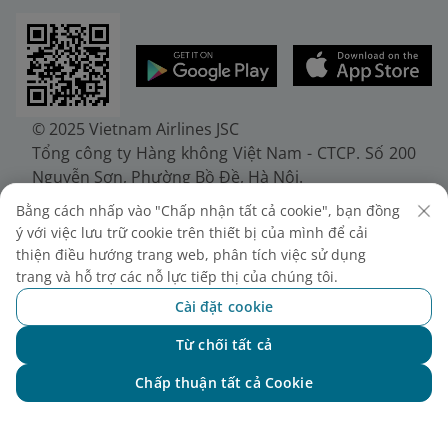
© 2025 Vietnam Airlines JSC
Tổng công ty Hàng không Việt Nam - CTCP. Số 200
Nguyễn Sơn, Phường Bồ Đề, Hà Nội.
Điện thoại: (+84-24) 38272289. Fax: (+84-24)
Bằng cách nhấp vào "Chấp nhận tất cả cookie", bạn đồng
38722375
ý với việc lưu trữ cookie trên thiết bị của mình để cải
Giấy chứng nhận đăng ký doanh nghiệp, mã số
thiện điều hướng trang web, phân tích việc sử dụng
doanh nghiệp 0100107518, đăng ký lần đầu ngày
trang và hỗ trợ các nỗ lực tiếp thị của chúng tôi.
30/6/2010, đăng ký thay đổi lần thứ 10 ngày
Cài đặt cookie
24/7/2025, cấp bởi Sở Tài chính Thành phố Hà Nội.
Từ chối tất cả
Chat với NEO
Chấp thuận tất cả Cookie