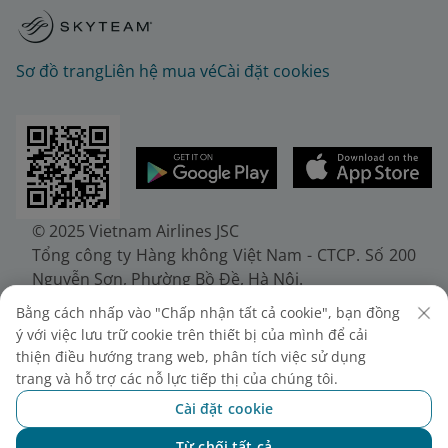
Sơ đồ trang
Liên hệ mua vé
Cài đặt cookies
© 2025 Vietnam Airlines JSC
Tổng công ty Hàng không Việt Nam - CTCP. Số 200
Nguyễn Sơn, Phường Bồ Đề, Hà Nội.
Điện thoại: (+84-24) 38272289. Fax: (+84-24)
Bằng cách nhấp vào "Chấp nhận tất cả cookie", bạn đồng
38722375
ý với việc lưu trữ cookie trên thiết bị của mình để cải
Giấy chứng nhận đăng ký doanh nghiệp, mã số
thiện điều hướng trang web, phân tích việc sử dụng
doanh nghiệp 0100107518, đăng ký lần đầu ngày
trang và hỗ trợ các nỗ lực tiếp thị của chúng tôi.
30/6/2010, đăng ký thay đổi lần thứ 10 ngày
Cài đặt cookie
24/7/2025, cấp bởi Sở Tài chính Thành phố Hà Nội.
Từ chối tất cả