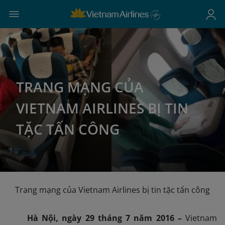
TRANG MẠNG CỦA
VIETNAM AIRLINES BỊ TIN
TẶC TẤN CÔNG
Trang mạng của Vietnam Airlines bị tin tặc tấn công
Hà Nội, ngày
29
tháng
7
năm 201
6
–
Vietnam