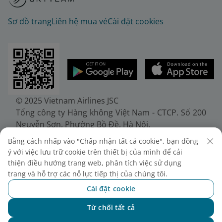
Sơ đồ trang
Liên hệ mua vé
Cài đặt cookies
© 2025 Vietnam Airlines JSC
Tổng công ty Hàng không Việt Nam - CTCP. Số 200
Nguyễn Sơn, Phường Bồ Đề, Hà Nội.
Điện thoại: (+84-24) 38272289. Fax: (+84-24)
Bằng cách nhấp vào "Chấp nhận tất cả cookie", bạn đồng
38722375
ý với việc lưu trữ cookie trên thiết bị của mình để cải
Giấy chứng nhận đăng ký doanh nghiệp, mã số
thiện điều hướng trang web, phân tích việc sử dụng
doanh nghiệp 0100107518, đăng ký lần đầu ngày
trang và hỗ trợ các nỗ lực tiếp thị của chúng tôi.
30/6/2010, đăng ký thay đổi lần thứ 10 ngày
Cài đặt cookie
24/7/2025, cấp bởi Sở Tài chính Thành phố Hà Nội.
Từ chối tất cả
Chat với NEO