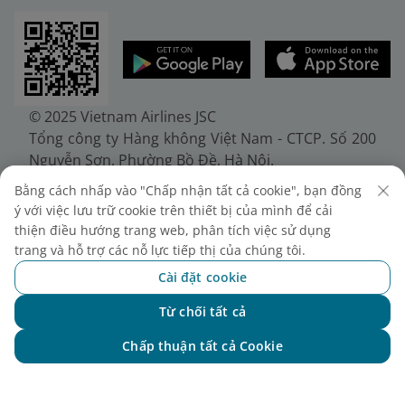
© 2025 Vietnam Airlines JSC
Tổng công ty Hàng không Việt Nam - CTCP. Số 200
Nguyễn Sơn, Phường Bồ Đề, Hà Nội.
Điện thoại: (+84-24) 38272289. Fax: (+84-24)
Bằng cách nhấp vào "Chấp nhận tất cả cookie", bạn đồng
38722375
ý với việc lưu trữ cookie trên thiết bị của mình để cải
Giấy chứng nhận đăng ký doanh nghiệp, mã số
thiện điều hướng trang web, phân tích việc sử dụng
doanh nghiệp 0100107518, đăng ký lần đầu ngày
trang và hỗ trợ các nỗ lực tiếp thị của chúng tôi.
30/6/2010, đăng ký thay đổi lần thứ 10 ngày
Cài đặt cookie
24/7/2025, cấp bởi Sở Tài chính Thành phố Hà Nội.
Từ chối tất cả
Chat với NEO
Chấp thuận tất cả Cookie