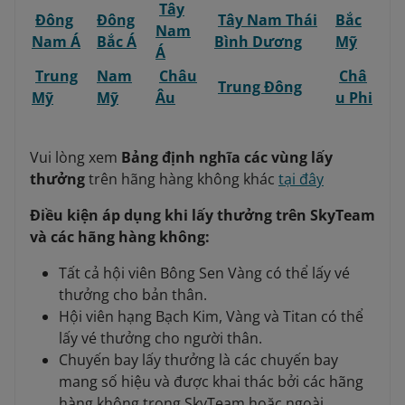
Tây
Đông
Đông
Tây Nam Thái
Bắc
Nam
Nam Á
Bắc Á
Bình Dương
Mỹ
Á
Trung
Nam
Châu
Châ
Trung Đông
Mỹ
Mỹ
Âu
u Phi
Vui lòng xem
Bảng định nghĩa các vùng lấy
thưởng
trên hãng hàng không khác
tại đây
Điều kiện áp dụng khi lấy thưởng trên SkyTeam
và các hãng hàng không:
Tất cả hội viên Bông Sen Vàng có thể lấy vé
thưởng cho bản thân.
Hội viên hạng Bạch Kim, Vàng và Titan có thể
lấy vé thưởng cho người thân.
Chuyến bay lấy thưởng là các chuyến bay
mang số hiệu và được khai thác bởi các hãng
hàng không trong SkyTeam hoặc ngoài