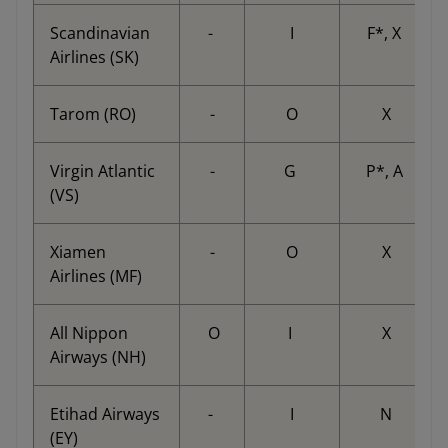
Scandinavian
-
I
F*, X
Airlines (SK)
Tarom (RO)
-
O
X
Virgin Atlantic
-
G
P*, A
(VS)
Xiamen
-
O
X
Airlines (MF)
All Nippon
O
I
X
Airways (NH)
Etihad Airways
-
I
N
(EY)