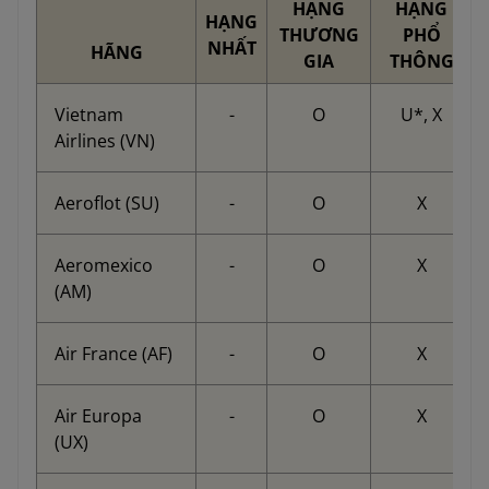
HẠNG
HẠNG
HẠNG
THƯƠNG
PHỔ
NHẤT
HÃNG
GIA
THÔNG
Vietnam
-
O
U*, X
Airlines (VN)
Aeroflot (SU)
-
O
X
Aeromexico
-
O
X
(AM)
Air France (AF)
-
O
X
Air Europa
-
O
X
(UX)