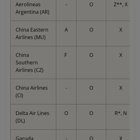
Aerolineas
-
O
Z**, X
Argentina (AR)
China Eastern
A
O
X
Airlines (MU)
China
F
O
X
Southern
Airlines (CZ)
China Airlines
-
O
X
(CI)
Delta Air Lines
O
O
R*, N
(DL)
Garuda
-
O
X