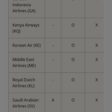
Indonesia
Airlines (GA)
Kenya Airways
-
O
X
(KQ)
Korean Air (KE)
-
O
X
Middle East
-
O
X
Airlines (ME)
Royal Dutch
-
O
X
Airlines (KL)
Saudi Arabian
A
O
X
Airlines (SV)