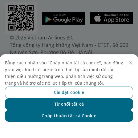
© 2025 Vietnam Airlines JSC
Tổng công ty Hàng không Việt Nam - CTCP. Số 200
Nguyễn Sơn, Phường Bồ Đề, Hà Nội.
Điện thoại: (+84-24) 38272289. Fax: (+84-24)
Bằng cách nhấp vào "Chấp nhận tất cả cookie", bạn đồng
38722375
ý với việc lưu trữ cookie trên thiết bị của mình để cải
Giấy chứng nhận đăng ký doanh nghiệp, mã số
thiện điều hướng trang web, phân tích việc sử dụng
doanh nghiệp 0100107518, đăng ký lần đầu ngày
trang và hỗ trợ các nỗ lực tiếp thị của chúng tôi.
30/6/2010, đăng ký thay đổi lần thứ 10 ngày
Cài đặt cookie
24/7/2025, cấp bởi Sở Tài chính Thành phố Hà Nội.
Từ chối tất cả
Chat với NEO
Chấp thuận tất cả Cookie