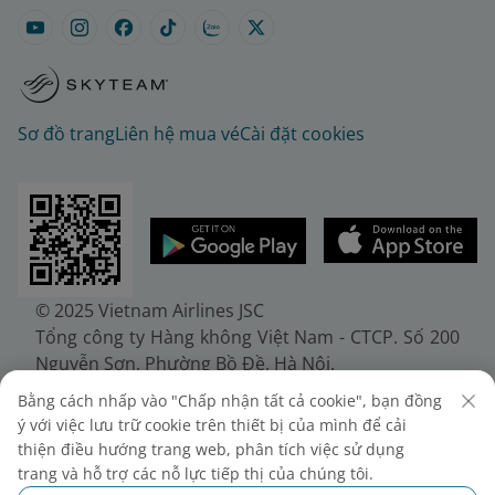
Sơ đồ trang
Liên hệ mua vé
Cài đặt cookies
© 2025 Vietnam Airlines JSC
Tổng công ty Hàng không Việt Nam - CTCP. Số 200
Nguyễn Sơn, Phường Bồ Đề, Hà Nội.
Điện thoại: (+84-24) 38272289. Fax: (+84-24)
Bằng cách nhấp vào "Chấp nhận tất cả cookie", bạn đồng
38722375
ý với việc lưu trữ cookie trên thiết bị của mình để cải
Giấy chứng nhận đăng ký doanh nghiệp, mã số
thiện điều hướng trang web, phân tích việc sử dụng
doanh nghiệp 0100107518, đăng ký lần đầu ngày
trang và hỗ trợ các nỗ lực tiếp thị của chúng tôi.