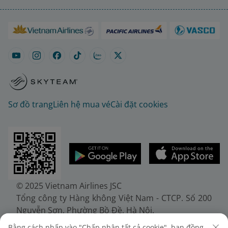
Sơ đồ trang
Liên hệ mua vé
Cài đặt cookies
© 2025 Vietnam Airlines JSC
Tổng công ty Hàng không Việt Nam - CTCP. Số 200
Nguyễn Sơn, Phường Bồ Đề, Hà Nội.
Điện thoại: (+84-24) 38272289. Fax: (+84-24)
Bằng cách nhấp vào "Chấp nhận tất cả cookie", bạn đồng