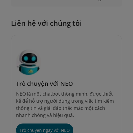
19001100
Liên hệ với chúng tôi
onlinesupport@vietnamairlines.com
onlinesupport@vietnamairlines.com
Trò chuyện với NEO
NEO là một chatbot thông minh, được thiết
kế để hỗ trợ người dùng trong việc tìm kiếm
thông tin và giải đáp thắc mắc một cách
nhanh chóng và hiệu quả.
Trò chuyện ngay với NEO