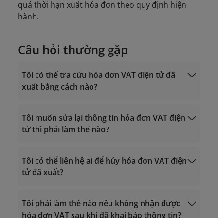
quá thời hạn xuất hóa đơn theo quy định hiện
hành.
Câu hỏi thường gặp
Tôi có thể tra cứu hóa đơn VAT điện tử đã
xuất bằng cách nào?
Tôi muốn sửa lại thông tin hóa đơn VAT điện
tử thì phải làm thế nào?
https://einvoice.vietnamairlines.com
Tôi có thể liên hệ ai để hủy hóa đơn VAT điện
19001100
tử đã xuất?
https://hoadondientu.gdt.gov.vn
Tôi phải làm thế nào nếu không nhận được
19001100
onlinesupport@vietnamairlines.com
hóa đơn VAT sau khi đã khai báo thông tin?