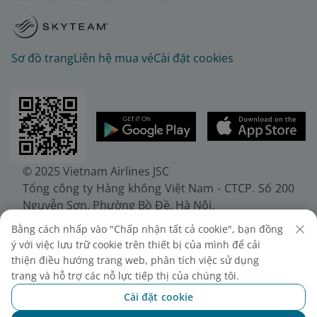
Sơ đồ trang
Liên hệ mua vé
Cài đặt cookies
© 2025 Vietnam Airlines JSC
Tổng công ty Hàng không Việt Nam - CTCP. Số 200
Nguyễn Sơn, Phường Bồ Đề, Hà Nội.
Điện thoại: (+84-24) 38272289. Fax: (+84-24)
Bằng cách nhấp vào "Chấp nhận tất cả cookie", bạn đồng
38722375
ý với việc lưu trữ cookie trên thiết bị của mình để cải
Giấy chứng nhận đăng ký doanh nghiệp, mã số
thiện điều hướng trang web, phân tích việc sử dụng
doanh nghiệp 0100107518, đăng ký lần đầu ngày
trang và hỗ trợ các nỗ lực tiếp thị của chúng tôi.
30/6/2010, đăng ký thay đổi lần thứ 10 ngày
Cài đặt cookie
24/7/2025, cấp bởi Sở Tài chính Thành phố Hà Nội.