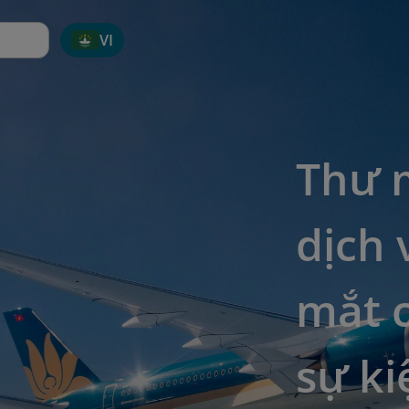
VI
Thư m
dịch 
mắt 
sự ki