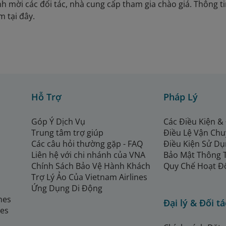
nh mời các đối tác, nhà cung cấp tham gia chào giá. Thông t
m tại đây.
Hỗ Trợ
Pháp Lý
Góp Ý Dịch Vụ
Các Điều Kiện &
Trung tâm trợ giúp
Điều Lệ Vận Ch
Các câu hỏi thường gặp - FAQ
Điều Kiện Sử Dụ
Liên hệ với chi nhánh của VNA
Bảo Mật Thông 
Chính Sách Bảo Vệ Hành Khách
Quy Chế Hoạt Đ
Trợ Lý Ảo Của Vietnam Airlines
Ứng Dụng Di Động
ines
Đại lý & Đối tá
nes