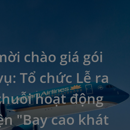
ời chào giá gói
vụ: Tổ chức Lễ ra
chuỗi hoạt động
ện "Bay cao khát