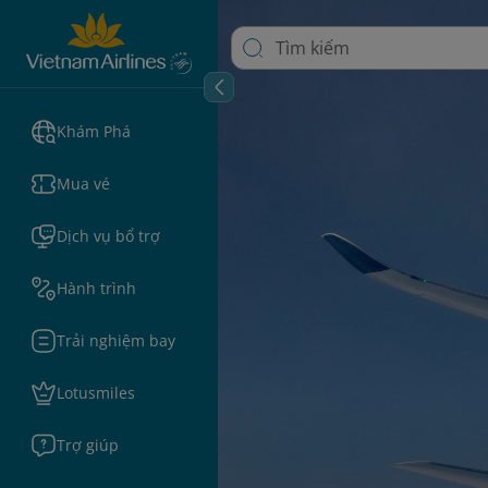
Khám Phá
Mua vé
Dịch vụ bổ trợ
Hành trình
Trải nghiệm bay
Lotusmiles
Trợ giúp