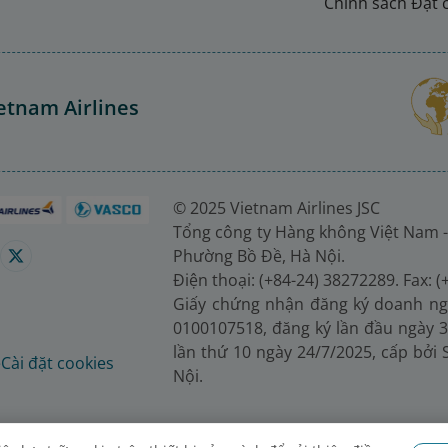
Chính sách Đặt 
etnam Airlines
© 2025 Vietnam Airlines JSC
Tổng công ty Hàng không Việt Nam -
Phường Bồ Đề, Hà Nội.
Điện thoại: (+84-24) 38272289. Fax: 
Giấy chứng nhận đăng ký doanh ng
0100107518, đăng ký lần đầu ngày 3
lần thứ 10 ngày 24/7/2025, cấp bởi
é
Cài đặt cookies
Nội.