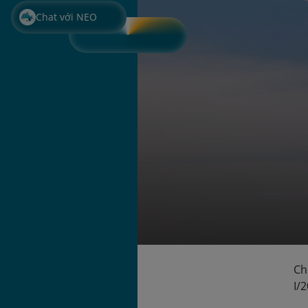
Chat với NEO
Ch
I/