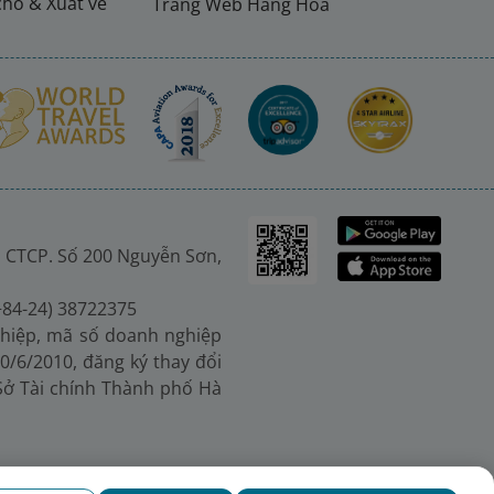
chỗ & Xuất vé
Trang Web Hàng Hoá
 CTCP. Số 200 Nguyễn Sơn,
(+84-24) 38722375
hiệp, mã số doanh nghiệp
0/6/2010, đăng ký thay đổi
 Sở Tài chính Thành phố Hà