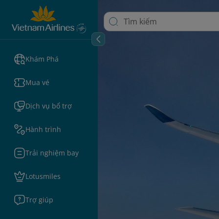
Khám Phá
Mua vé
Dịch vụ bổ trợ
Hành trình
Trải nghiệm bay
Lotusmiles
Trợ giúp