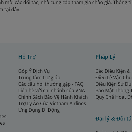
nh mời các đối tác, nhà cung cấp tham gia chào giá. Thông t
m tại đây.
Hỗ Trợ
Pháp Lý
Góp Ý Dịch Vụ
Các Điều Kiện &
Trung tâm trợ giúp
Điều Lệ Vận Ch
Các câu hỏi thường gặp - FAQ
Điều Kiện Sử Dụ
Liên hệ với chi nhánh của VNA
Bảo Mật Thông 
Chính Sách Bảo Vệ Hành Khách
Quy Chế Hoạt Đ
Trợ Lý Ảo Của Vietnam Airlines
Ứng Dụng Di Động
ines
Đại lý & Đối tá
nes