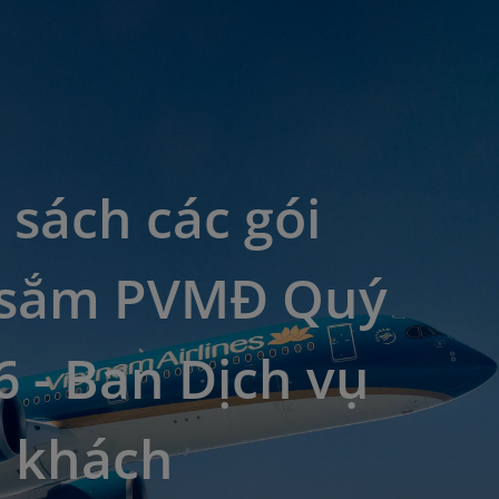
sách các gói
sắm PVMĐ Quý
6 - Ban Dịch vụ
 khách