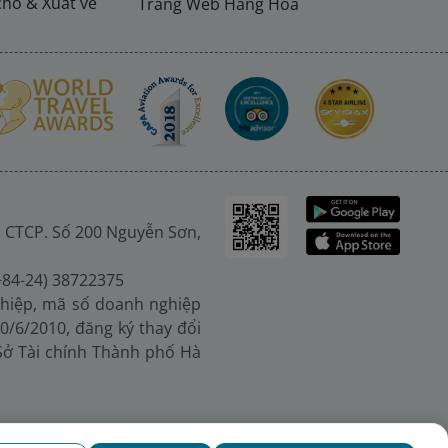
chỗ & Xuất vé
Trang Web Hàng Hoá
 CTCP. Số 200 Nguyễn Sơn,
(+84-24) 38722375
hiệp, mã số doanh nghiệp
0/6/2010, đăng ký thay đổi
 Sở Tài chính Thành phố Hà