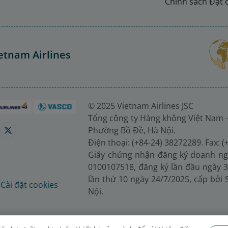
Chính sách Đặt 
etnam Airlines
© 2025 Vietnam Airlines JSC
Tổng công ty Hàng không Việt Nam -
Phường Bồ Đề, Hà Nội.
Điện thoại: (+84-24) 38272289. Fax: 
Giấy chứng nhận đăng ký doanh ng
0100107518, đăng ký lần đầu ngày 3
lần thứ 10 ngày 24/7/2025, cấp bởi
é
Cài đặt cookies
Nội.