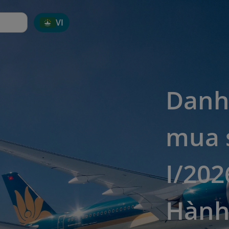
VI
Danh 
mua 
I/202
Hành