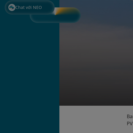
Chat với NEO
Ba
PV