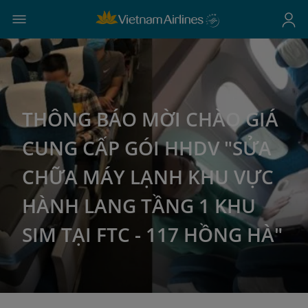
THÔNG BÁO MỜI CHÀO GIÁ
CUNG CẤP GÓI HHDV "SỬA
CHỮA MÁY LẠNH KHU VỰC
HÀNH LANG TẦNG 1 KHU
SIM TẠI FTC - 117 HỒNG HÀ"