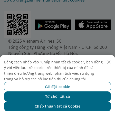
Sơ đồ trang
Liên hệ mua vé
Cài đặt cookies
© 2025 Vietnam Airlines JSC
Tổng công ty Hàng không Việt Nam - CTCP. Số 200
Nguyễn Sơn, Phường Bồ Đề, Hà Nội.
Điện thoại: (+84-24) 38272289. Fax: (+84-24)
Bằng cách nhấp vào "Chấp nhận tất cả cookie", bạn đồng
38722375
ý với việc lưu trữ cookie trên thiết bị của mình để cải
Giấy chứng nhận đăng ký doanh nghiệp, mã số
thiện điều hướng trang web, phân tích việc sử dụng
doanh nghiệp 0100107518, đăng ký lần đầu ngày
trang và hỗ trợ các nỗ lực tiếp thị của chúng tôi.
30/6/2010, đăng ký thay đổi lần thứ 10 ngày
Cài đặt cookie
24/7/2025, cấp bởi Sở Tài chính Thành phố Hà Nội.
Từ chối tất cả
Chat với NEO
Chấp thuận tất cả Cookie