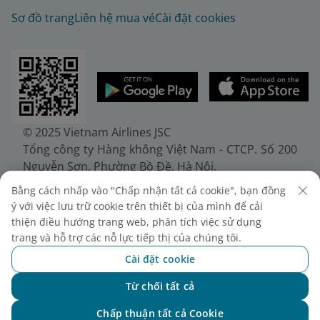
Sơ đồ trang
Liên hệ mua vé
Cài đặt cookies
© 2025 Vietnam Airlines JSC
Tổng công ty Hàng không Việt Nam - CTCP. Số 200
Nguyễn Sơn, Phường Bồ Đề, Hà Nội.
Điện thoại: (+84-24) 38272289. Fax: (+84-24)
Bằng cách nhấp vào "Chấp nhận tất cả cookie", bạn đồng
38722375
ý với việc lưu trữ cookie trên thiết bị của mình để cải
Giấy chứng nhận đăng ký doanh nghiệp, mã số
thiện điều hướng trang web, phân tích việc sử dụng
doanh nghiệp 0100107518, đăng ký lần đầu ngày
trang và hỗ trợ các nỗ lực tiếp thị của chúng tôi.
30/6/2010, đăng ký thay đổi lần thứ 10 ngày
Cài đặt cookie
24/7/2025, cấp bởi Sở Tài chính Thành phố Hà Nội.
Từ chối tất cả
Chat với NEO
Chấp thuận tất cả Cookie