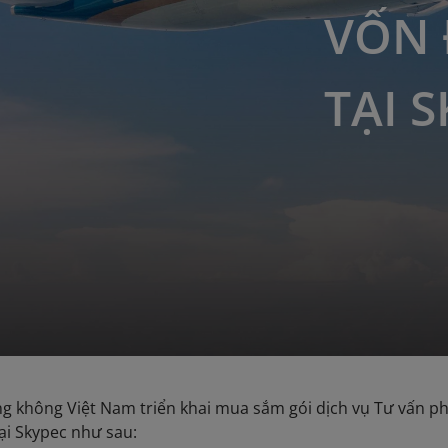
VỐN 
TẠI 
ng không Việt Nam triển khai mua sắm gói dịch vụ Tư vấn 
ại Skypec như sau: