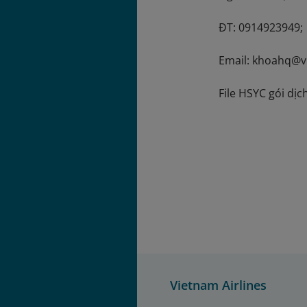
ĐT: 0914923949;
Email: khoahq@v
File HSYC gói dị
Vietnam Airlines