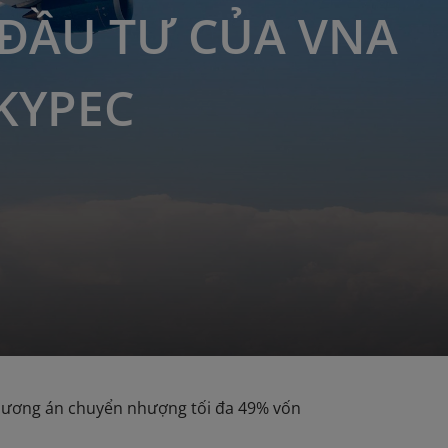
ĐẦU TƯ CỦA VNA
SKYPEC
phương án chuyển nhượng tối đa 49% vốn