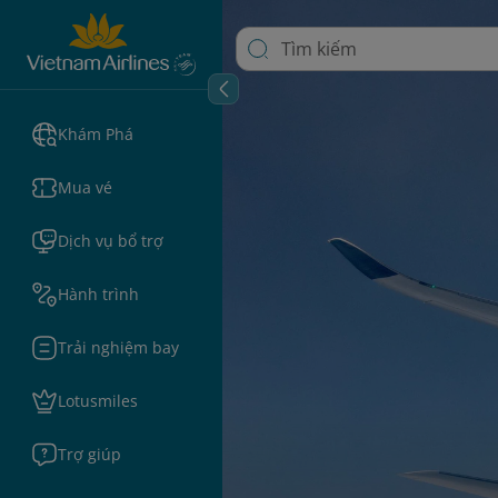
Khám Phá
Mua vé
Dịch vụ bổ trợ
Hành trình
Trải nghiệm bay
Lotusmiles
Trợ giúp