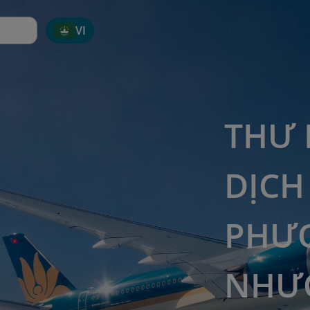
VI
THƯ 
DỊCH
PHƯ
NHƯỢ