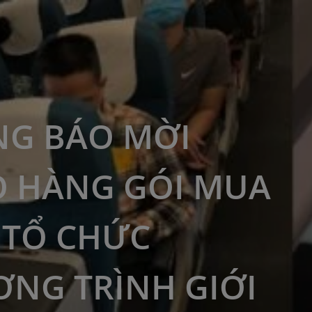
G BÁO MỜI
 HÀNG GÓI MUA
 TỔ CHỨC
NG TRÌNH GIỚI