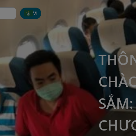
VI
THÔN
CHÀO
SẮM:
CHƯƠ