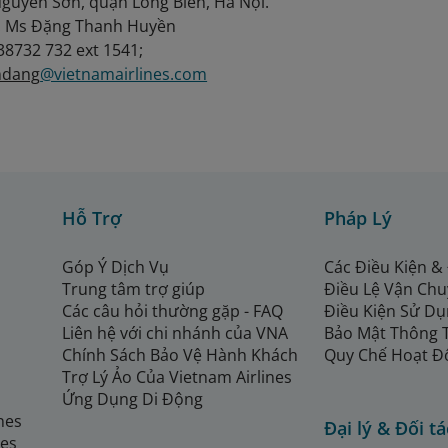
guyễn Sơn, quận Long Biên, Hà Nội.
: Ms Đặng Thanh Huyền
38732 732 ext 1541;
ndang
@vietnamairlines.com
Hỗ Trợ
Pháp Lý
Góp Ý Dịch Vụ
Các Điều Kiện &
Trung tâm trợ giúp
Điều Lệ Vận Ch
Các câu hỏi thường gặp - FAQ
Điều Kiện Sử Dụ
Liên hệ với chi nhánh của VNA
Bảo Mật Thông 
Chính Sách Bảo Vệ Hành Khách
Quy Chế Hoạt Đ
Trợ Lý Ảo Của Vietnam Airlines
Ứng Dụng Di Động
ines
Đại lý & Đối tá
nes