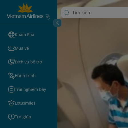
Khám Phá
Mua vé
Dịch vụ bổ trợ
Hành trình
Trải nghiệm bay
Lotusmiles
Trợ giúp