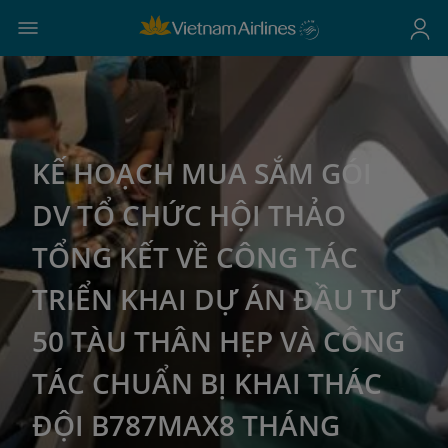
KẾ HOẠCH MUA SẮM GÓI
DV TỔ CHỨC HỘI THẢO
TỔNG KẾT VỀ CÔNG TÁC
TRIỂN KHAI DỰ ÁN ĐẦU TƯ
50 TÀU THÂN HẸP VÀ CÔNG
TÁC CHUẨN BỊ KHAI THÁC
ĐỘI B787MAX8 THÁNG