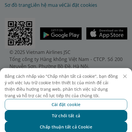
Sơ đồ trang
Liên hệ mua vé
Cài đặt cookies
© 2025 Vietnam Airlines JSC
Tổng công ty Hàng không Việt Nam - CTCP. Số 200
Nguyễn Sơn, Phường Bồ Đề, Hà Nội.
Điện thoại: (+84-24) 38272289. Fax: (+84-24)
Bằng cách nhấp vào "Chấp nhận tất cả cookie", bạn đồng
38722375
ý với việc lưu trữ cookie trên thiết bị của mình để cải
Giấy chứng nhận đăng ký doanh nghiệp, mã số
thiện điều hướng trang web, phân tích việc sử dụng
doanh nghiệp 0100107518, đăng ký lần đầu ngày
trang và hỗ trợ các nỗ lực tiếp thị của chúng tôi.
30/6/2010, đăng ký thay đổi lần thứ 10 ngày
Cài đặt cookie
24/7/2025, cấp bởi Sở Tài chính Thành phố Hà Nội.
Từ chối tất cả
Chat với NEO
Chấp thuận tất cả Cookie