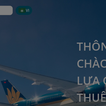
VI
THÔN
CHÀO
LỰA 
THUÊ