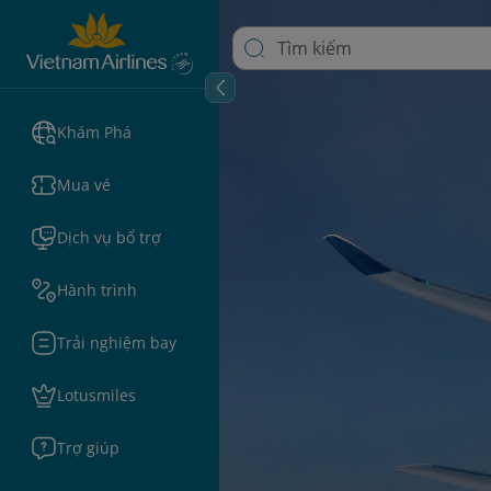
Khám Phá
Mua vé
Dịch vụ bổ trợ
Hành trình
Trải nghiệm bay
Lotusmiles
Trợ giúp