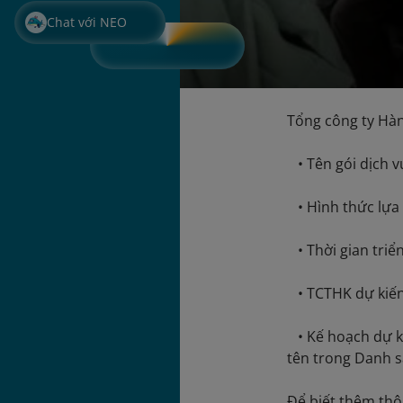
Chat với NEO
Tổng công ty Hàn
• Tên gói dịch vụ
• Hình thức lựa
• Thời gian triển
• TCTHK dự kiến
• Kế hoạch dự k
tên trong Danh s
Để biết thêm thông