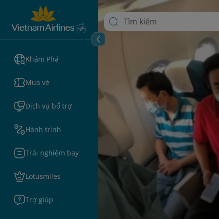
Khám Phá
Mua vé
Dịch vụ bổ trợ
Hành trình
Trải nghiệm bay
Lotusmiles
Trợ giúp