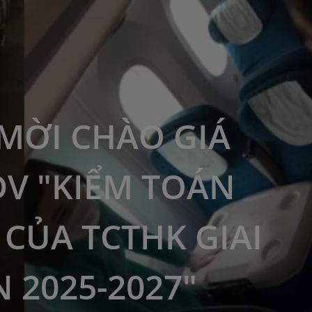
MỜI CHÀO GIÁ
DV "KIỂM TOÁN
 CỦA TCTHK GIAI
 2025-2027"