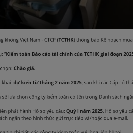
g không Việt Nam - CTCP (
TCTHK
) thông báo Kế hoạch mua
: “
Kiểm toán Báo cáo tài chính của TCTHK giai đoạn 202
 chọn:
Chào giá.
 khai:
dự kiến từ tháng 2 năm 2025
, sau khi các Cấp có 
 sẽ lựa chọn công ty kiểm toán có tên trong Danh sách n
iến phát hành Hồ sơ yêu cầu:
Quý I năm 2025
. Hồ sơ yêu c
ách ngắn theo hình thức gửi trực tiếp và/hoặc qua e-mail.
 tin chi tiết, các công ty kiểm toán vui lòng liên hệ tới: