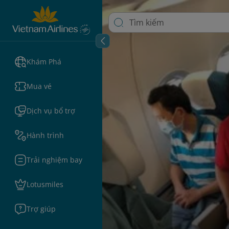
Khám Phá
Mua vé
Dịch vụ bổ trợ
Hành trình
Trải nghiệm bay
Lotusmiles
Trợ giúp