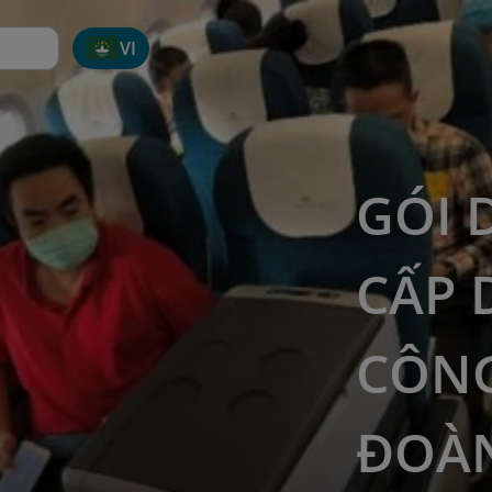
VI
GÓI 
CẤP 
CÔNG
ĐOÀN