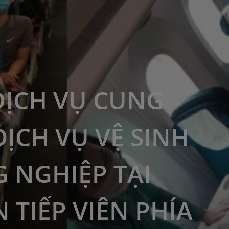
DỊCH VỤ CUNG
DỊCH VỤ VỆ SINH
 NGHIỆP TẠI
 TIẾP VIÊN PHÍA