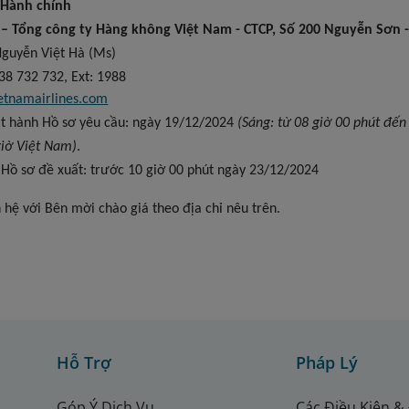
 Hành chính
 –
Tổng công ty Hàng không Việt Nam - CTCP,
Số 200 Nguyễn Sơn -
Nguyễn Việt Hà (Ms)
8 732 732, Ext: 1988
tnamairlines.com
át hành Hồ sơ yêu cầu: ngày 19/12/2024
(Sáng: từ 08 giờ 00 phút đến
giờ Việt Nam)
.
 Hồ sơ đề xuất: trước 10 giờ 00 phút ngày 23/12/2024
ên hệ với Bên mời chào giá theo địa chỉ nêu trên.
Hỗ Trợ
Pháp Lý
Góp Ý Dịch Vụ
Các Điều Kiện &