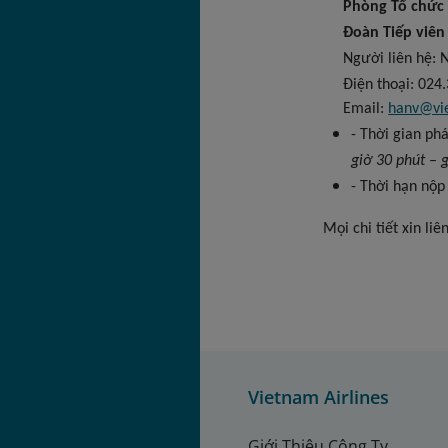
Phòng Tổ chức
Đoàn Tiếp viên
Người liên hệ: 
Điện thoại: 024.3
Email:
hanv@vie
- Thời gian ph
giờ 30 phút – 
- Thời hạn nộp
Mọi chi tiết xin li
Vietnam Airlines
Giới Thiệu Công Ty