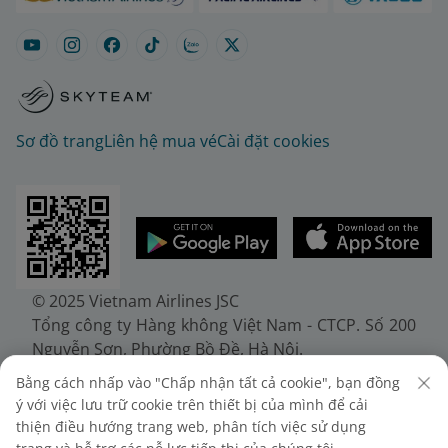
Sơ đồ trang
Liên hệ mua vé
Cài đặt cookies
© 2025 Vietnam Airlines JSC
Tổng công ty Hàng không Việt Nam - CTCP. Số 200
Nguyễn Sơn, Phường Bồ Đề, Hà Nội.
Điện thoại: (+84-24) 38272289. Fax: (+84-24)
Bằng cách nhấp vào "Chấp nhận tất cả cookie", bạn đồng
38722375
ý với việc lưu trữ cookie trên thiết bị của mình để cải
Giấy chứng nhận đăng ký doanh nghiệp, mã số
thiện điều hướng trang web, phân tích việc sử dụng
doanh nghiệp 0100107518, đăng ký lần đầu ngày