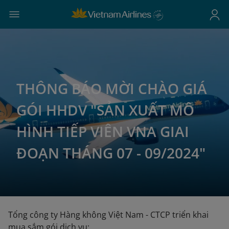
THÔNG BÁO MỜI CHÀO GIÁ
GÓI HHDV "SẢN XUẤT MÔ
HÌNH TIẾP VIÊN VNA GIAI
ĐOẠN THÁNG 07 - 09/2024"
Tổng công ty Hàng không Việt Nam - CTCP triển khai
mua sắm gói dịch vụ: