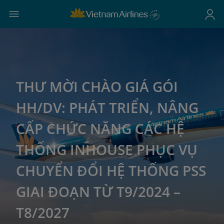
THƯ MỜI CHÀO GIÁ GÓI
HH/DV: PHÁT TRIỂN, NÂNG
CẤP CHỨC NĂNG CÁC HỆ
THỐNG INHOUSE PHỤC VỤ
CHUYỂN ĐỔI HỆ THỐNG PSS
GIAI ĐOẠN TỪ T9/2024 –
T8/2027