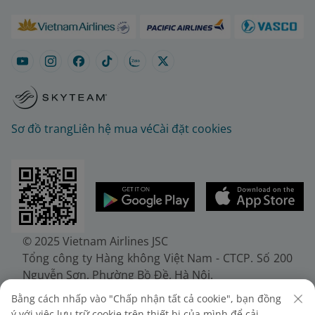
Sơ đồ trang
Liên hệ mua vé
Cài đặt cookies
© 2025 Vietnam Airlines JSC
Tổng công ty Hàng không Việt Nam - CTCP. Số 200
Nguyễn Sơn, Phường Bồ Đề, Hà Nội.
Điện thoại: (+84-24) 38272289. Fax: (+84-24)
Bằng cách nhấp vào "Chấp nhận tất cả cookie", bạn đồng
38722375
ý với việc lưu trữ cookie trên thiết bị của mình để cải