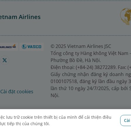
etnam Airlines
© 2025 Vietnam Airlines JSC
Tổng công ty Hàng không Việt Nam -
Phường Bồ Đề, Hà Nội.
Điện thoại: (+84-24) 38272289. Fax: 
Giấy chứng nhận đăng ký doanh ng
0100107518, đăng ký lần đầu ngày 3
lần thứ 10 ngày 24/7/2025, cấp bởi
é
Cài đặt cookies
Nội.
c lưu trữ cookie trên thiết bị của mình để cải thiện điều
Cài
ực tiếp thị của chúng tôi.