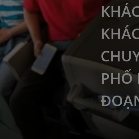
KHÁC
KHÁ
CHUY
PHỐ 
ĐOẠN