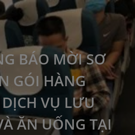
G BÁO MỜI SƠ
N GÓI HÀNG
 DỊCH VỤ LƯU
VÀ ĂN UỐNG TẠI