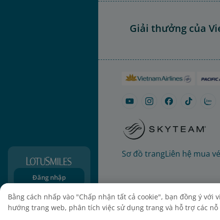
Giải thưởng của Vi
Sơ đồ trang
Liên hệ mua v
Đăng nhập
Đăng ký
Bằng cách nhấp vào "Chấp nhận tất cả cookie", bạn đồng ý với việ
hướng trang web, phân tích việc sử dụng trang và hỗ trợ các nỗ l