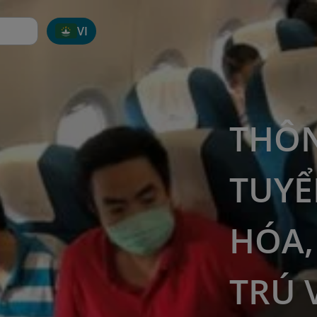
VI
THÔN
TUYỂ
HÓA,
TRÚ 