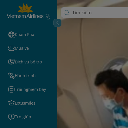
Khám Phá
Mua vé
Dịch vụ bổ trợ
Hành trình
Trải nghiệm bay
Lotusmiles
Trợ giúp