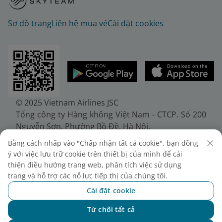
Sơ đồ trang
Liên hệ mua vé
Cài đặt cookies
© 2025 Vietnam Airlines JSC
Tổng công ty Hàng không Việt Nam - CTCP. Số 200
Nguyễn Sơn, Phường Bồ Đề, Hà Nội.
Điện thoại: (+84-24) 38272289. Fax: (+84-24)
Bằng cách nhấp vào "Chấp nhận tất cả cookie", bạn đồng
38722375
ý với việc lưu trữ cookie trên thiết bị của mình để cải
Giấy chứng nhận đăng ký doanh nghiệp, mã số
thiện điều hướng trang web, phân tích việc sử dụng
doanh nghiệp 0100107518, đăng ký lần đầu ngày
trang và hỗ trợ các nỗ lực tiếp thị của chúng tôi.
30/6/2010, đăng ký thay đổi lần thứ 10 ngày
Cài đặt cookie
24/7/2025, cấp bởi Sở Tài chính Thành phố Hà Nội.
Từ chối tất cả
Chat với NEO