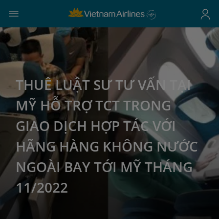
THUÊ LUẬT SƯ TƯ VẤN TẠI
MỸ HỖ TRỢ TCT TRONG
GIAO DỊCH HỢP TÁC VỚI
HÃNG HÀNG KHÔNG NƯỚC
NGOÀI BAY TỚI MỸ THÁNG
11/2022