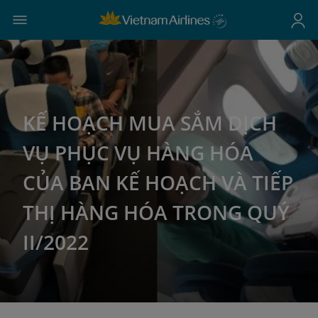
KẾ HOẠCH MUA SẮM DỊCH
VỤ PHỤC VỤ HÀNG HÓA
CỦA BAN KẾ HOẠCH VÀ TIẾP
THỊ HÀNG HÓA TRONG QUÝ
II/2022