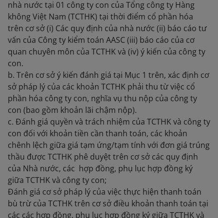
nhà nước tại 01 công ty con của Tổng công ty Hàng
không Việt Nam (TCTHK) tại thời điểm cổ phần hóa
trên cơ sở (i) Các quy định của nhà nước (ii) báo cáo tư
vấn của Công ty kiểm toán AASC (iii) báo cáo của cơ
quan chuyên môn của TCTHK và (iv) ý kiến của công ty
con.
b. Trên cơ sở ý kiến đánh giá tại Mục 1 trên, xác định cơ
sở pháp lý của các khoản TCTHK phải thu từ việc cổ
phần hóa công ty con, nghĩa vụ thu nộp của công ty
con (bao gồm khoản lãi chậm nộp).
c. Đánh giá quyền và trách nhiệm của TCTHK và công ty
con đối với khoản tiền cần thanh toán, các khoản
chênh lệch giữa giá tạm ứng/tạm tính với đơn giá trúng
thầu được TCTHK phê duyệt trên cơ sở các quy định
của Nhà nước, các hợp đồng, phụ lục hợp đồng ký
giữa TCTHK và công ty con;
Đánh giá cơ sở pháp lý của việc thực hiện thanh toán
bù trừ của TCTHK trên cơ sở điều khoản thanh toán tại
các các hợp đồng, phụ lục hợp đồng ký giữa TCTHK và