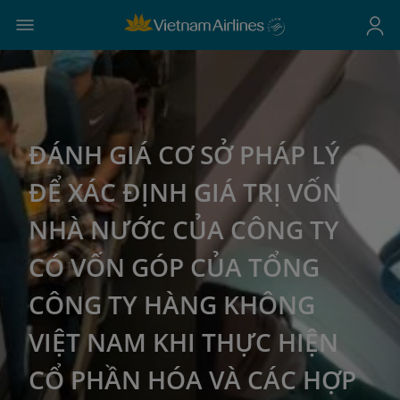
ĐÁNH GIÁ CƠ SỞ PHÁP LÝ
ĐỂ XÁC ĐỊNH GIÁ TRỊ VỐN
NHÀ NƯỚC CỦA CÔNG TY
CÓ VỐN GÓP CỦA TỔNG
CÔNG TY HÀNG KHÔNG
VIỆT NAM KHI THỰC HIỆN
CỔ PHẦN HÓA VÀ CÁC HỢP