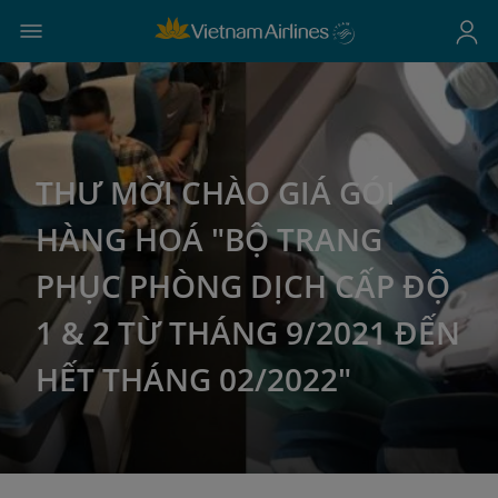
THƯ MỜI CHÀO GIÁ GÓI
HÀNG HOÁ "BỘ TRANG
PHỤC PHÒNG DỊCH CẤP ĐỘ
1 & 2 TỪ THÁNG 9/2021 ĐẾN
HẾT THÁNG 02/2022"