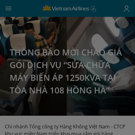
THÔNG BÁO MỜI CHÀO GIÁ
GÓI DỊCH VỤ “SỬA CHỮA
MÁY BIẾN ÁP 1250KVA TẠI
TÒA NHÀ 108 HỒNG HÀ”
Chi nhánh Tổng công ty Hàng Không Việt Nam - CTCP
khu vực miền Nam triển khai mua sắm gói hàng