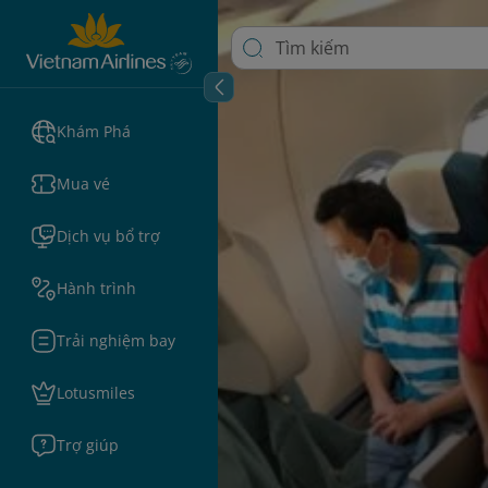
Khám Phá
Mua vé
Dịch vụ bổ trợ
Hành trình
Trải nghiệm bay
Lotusmiles
Trợ giúp