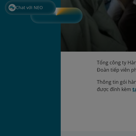
Chat với NEO
Tổng công ty Hà
Đoàn tiếp viên p
Thông tin gói hà
được đính kèm
t