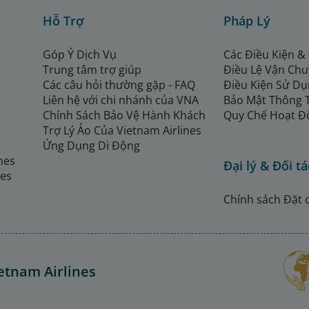
Hỗ Trợ
Pháp Lý
Góp Ý Dịch Vụ
Các Điều Kiện &
Trung tâm trợ giúp
Điều Lệ Vận Ch
Các câu hỏi thường gặp - FAQ
Điều Kiện Sử Dụ
Liên hệ với chi nhánh của VNA
Bảo Mật Thông 
Chính Sách Bảo Vệ Hành Khách
Quy Chế Hoạt Đ
Trợ Lý Ảo Của Vietnam Airlines
Ứng Dụng Di Động
ines
Đại lý & Đối tá
nes
Chính sách Đặt 
etnam Airlines