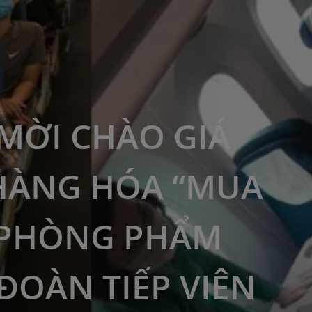
MỜI CHÀO GIÁ
HÀNG HÓA “MUA
 PHÒNG PHẨM
ĐOÀN TIẾP VIÊN