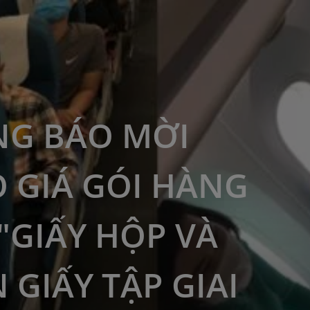
G BÁO MỜI
 GIÁ GÓI HÀNG
"GIẤY HỘP VÀ
 GIẤY TẬP GIAI