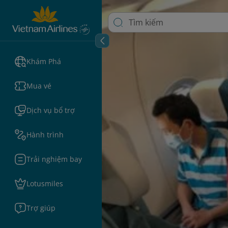
Khám Phá
Mua vé
Dịch vụ bổ trợ
Hành trình
Trải nghiệm bay
Lotusmiles
Trợ giúp