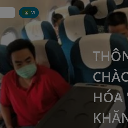
VI
THÔN
CHÀO
HÓA 
KHĂN