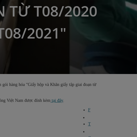
 TỪ T08/2020
T08/2021"
 gói hàng hóa “Giấy hộp và Khăn giấy tập giai đoạn từ
không Việt Nam được đính kèm
tại đây
.
F
T