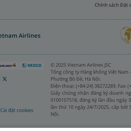
Chính sách Đặt 
etnam Airlines
© 2025 Vietnam Airlines JSC
Tổng công ty Hàng không Việt Nam -
Phường Bồ Đề, Hà Nội.
Điện thoại: (+84-24) 38272289. Fax: 
Giấy chứng nhận đăng ký doanh ng
0100107518, đăng ký lần đầu ngày 3
lần thứ 10 ngày 24/7/2025, cấp bởi
é
Cài đặt cookies
Nội.