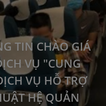
G TIN CHÀO GIÁ
DỊCH VỤ "CUNG
DỊCH VỤ HỖ TRỢ
HUẬT HỆ QUẢN