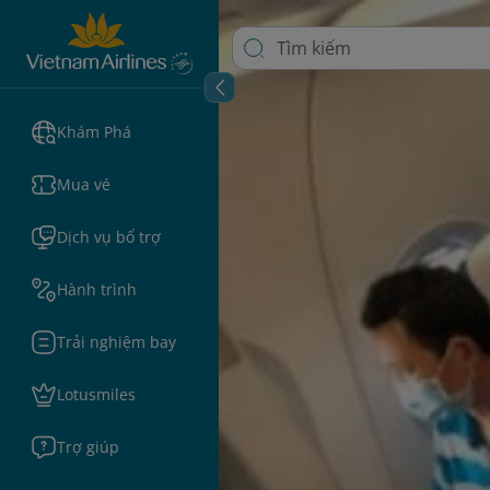
Khám Phá
Mua vé
Dịch vụ bổ trợ
Hành trình
Trải nghiệm bay
Lotusmiles
Trợ giúp