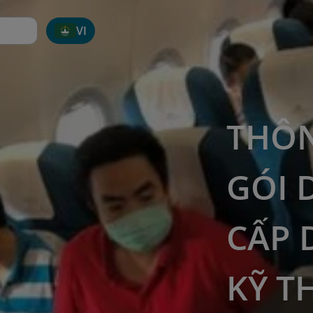
VI
THÔN
GÓI 
CẤP 
KỸ T