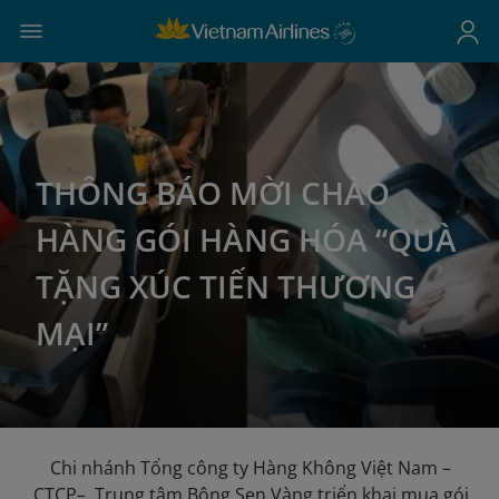
THÔNG BÁO MỜI CHÀO
HÀNG GÓI HÀNG HÓA “QUÀ
TẶNG XÚC TIẾN THƯƠNG
MẠI”
Chi nhánh Tổng công ty Hàng Không Việt Nam –
CTCP– Trung tâm Bông Sen Vàng triển khai mua gói