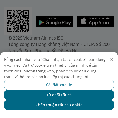
© 2025 Vietnam Airlines JSC
Tổng công ty Hàng không Việt Nam - CTCP. Số 200
Nguyễn Sơn, Phường Bồ Đề, Hà Nội.
Điện thoại: (+84-24) 38272289. Fax: (+84-24)
Bằng cách nhấp vào "Chấp nhận tất cả cookie", bạn đồng
38722375
ý với việc lưu trữ cookie trên thiết bị của mình để cải
Giấy chứng nhận đăng ký doanh nghiệp, mã số
thiện điều hướng trang web, phân tích việc sử dụng
doanh nghiệp 0100107518, đăng ký lần đầu ngày
trang và hỗ trợ các nỗ lực tiếp thị của chúng tôi.
30/6/2010, đăng ký thay đổi lần thứ 10 ngày
Cài đặt cookie
24/7/2025, cấp bởi Sở Tài chính Thành phố Hà Nội.
Từ chối tất cả
Chat với NEO
Chấp thuận tất cả Cookie