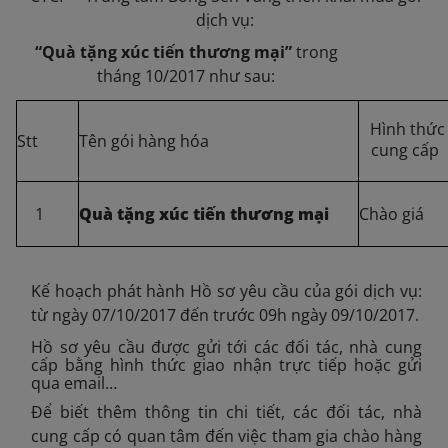
dịch vụ:
“Quà tặng xúc tiến thương mại
”
trong
tháng 10/2017 như sau:
Hình thức
Stt
Tên gói hàng hóa
cung cấp
1
Quà tặng xúc tiến thương mại
Chào giá
Kế hoạch phát hành Hồ sơ yêu cầu của gói dịch vụ:
từ ngày 07/10/2017 đến trước 09h ngày 09/10/2017.
Hồ sơ yêu cầu được gửi tới các đối tác, nhà cung
cấp bằng hình thức giao nhận trực tiếp hoặc gửi
qua email…
Để biết thêm thông tin chi tiết, các đối tác, nhà
cung cấp có quan tâm đến việc tham gia chào hàng