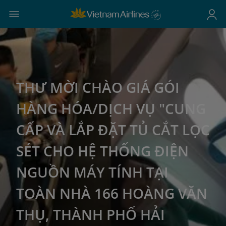
THƯ MỜI CHÀO GIÁ GÓI
HÀNG HÓA/DỊCH VỤ "CUNG
CẤP VÀ LẮP ĐẶT TỦ CẮT LỌC
SÉT CHO HỆ THỐNG ĐIỆN
NGUỒN MÁY TÍNH TẠI
TOÀN NHÀ 166 HOÀNG VĂN
THỤ, THÀNH PHỐ HẢI