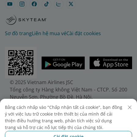
Sơ đồ trang
Liên hệ mua vé
Cài đặt cookies
© 2025 Vietnam Airlines JSC
Tổng công ty Hàng không Việt Nam - CTCP. Số 200
Nguyễn Sơn, Phường Bồ Đề, Hà Nội.
Điện thoại: (+84-24) 38272289. Fax: (+84-24)
Bằng cách nhấp vào "Chấp nhận tất cả cookie", bạn đồng
38722375
ý với việc lưu trữ cookie trên thiết bị của mình để cải
Giấy chứng nhận đăng ký doanh nghiệp, mã số
thiện điều hướng trang web, phân tích việc sử dụng
doanh nghiệp 0100107518, đăng ký lần đầu ngày
trang và hỗ trợ các nỗ lực tiếp thị của chúng tôi.
30/6/2010, đăng ký thay đổi lần thứ 10 ngày
Cài đặt cookie