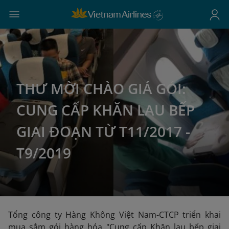
THƯ MỜI CHÀO GIÁ GÓI:
CUNG CẤP KHĂN LAU BẾP
GIAI ĐOẠN TỪ T11/2017 -
T9/2019
Tổng công ty Hàng Không Việt Nam-CTCP triển khai
mua sắm gói hàng hóa "Cung cấp Khăn lau bếp giai